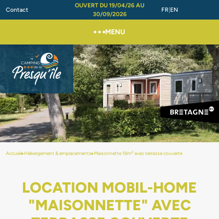
OUVERT DU 19/04/26 AU
Contact
FR
EN
30/09/2026
MENU
Accueil
▸
Hébergement & emplacements
▸
Maisonnette 18m² avec terrasse couverte
LOCATION MOBIL-HOME
"MAISONNETTE" AVEC