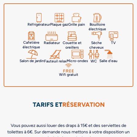
Réfrigérateur
Plaque gaz
Grille pain
Bouilloire
électrique
Cafetière
Radiateur
Couette et
Sèche
TV
électrique
oreillers
cheveux
Salle d'eau
Salon de jardin
Micro-ondes
Fauteuil relax
WC
Wifi gratuit
TARIFS ET
RÉSERVATION
Vous pouvez aussi louer des draps à 15€ et des serviettes de
toilettes à 6€. Sur demande nous mettons à votre disposition un