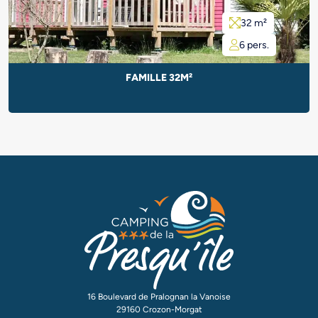
32 m²
6 pers.
FAMILLE 32M²
16 Boulevard de Pralognan la Vanoise
29160 Crozon-Morgat