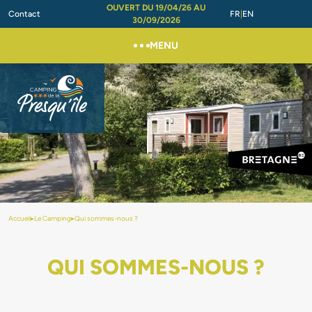
OUVERT DU 19/04/26 AU
Contact
FR
EN
30/09/2026
MENU
Accueil
▸
Le Camping
▸
Qui sommes-nous ?
QUI SOMMES-NOUS ?