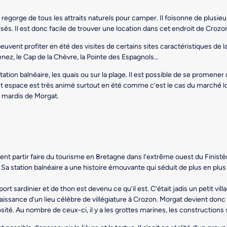
regorge de tous les attraits naturels pour camper. Il foisonne de plusie
s. Il est donc facile de trouver une location dans cet endroit de Crozo
ent profiter en été des visites de certains sites caractéristiques de la 
nez, le Cap de la Chèvre, la Pointe des Espagnols…
station balnéaire, les quais ou sur la plage. Il est possible de se promener
et espace est très animé surtout en été comme c’est le cas du marché loc
s mardis de Morgat.
ent partir faire du tourisme en Bretagne dans l’extrême ouest du Finistèr
Sa station balnéaire a une histoire émouvante qui séduit de plus en plus
 port sardinier et de thon est devenu ce qu’il est. C’était jadis un petit
naissance d’un lieu célèbre de villégiature à Crozon. Morgat devient donc l
sité. Au nombre de ceux-ci, il y a les grottes marines, les constructions