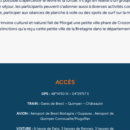
t possible d’apercevoir le lièvre et la tortue. Il s’agit en réalité d’un g
 séjour, les participants peuvent s’adonner aussi à diverses activités co
, participer aux séances de planche à voile ou des spots de surf sur la m
rimoine culturel et naturel fait de Morgat une petite ville phare de Crozo
istinctions qu’a reçu cette petite ville de la Bretagne dans le département
ACCÈS
GPS :
48°14’50 N – 04°29’57 S
TRAIN :
Gares de Brest – Quimper – Châteaulin
AVION :
Aéroport de Brest Bretagne / Guipavas ; Aéroport de
Quimper Cornouaille/Pluguffan
VOITURE :
6 heure de Paris, 3 heures de Rennes, 3 heures de