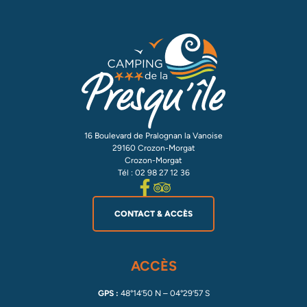
16 Boulevard de Pralognan la Vanoise
29160 Crozon-Morgat
Crozon-Morgat
Tél : 02 98 27 12 36
CONTACT & ACCÈS
ACCÈS
GPS :
48°14’50 N – 04°29’57 S