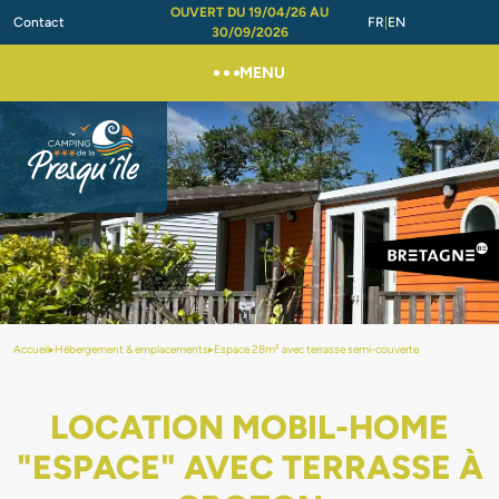
OUVERT DU 19/04/26 AU
Contact
FR
EN
30/09/2026
MENU
Accueil
▸
Hébergement & emplacements
▸
Espace 28m² avec terrasse semi-couverte
LOCATION MOBIL-HOME
"ESPACE" AVEC TERRASSE À