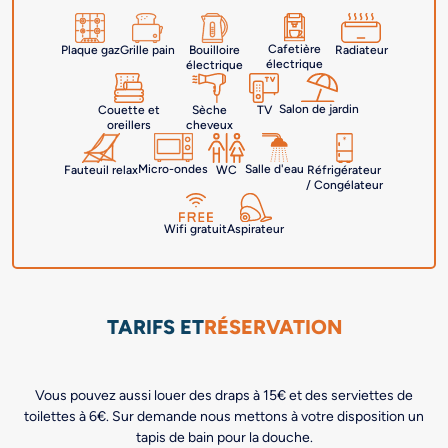
Cafetière
Radiateur
Plaque gaz
Grille pain
Bouilloire
électrique
électrique
Salon de jardin
Couette et
Sèche
TV
oreillers
cheveux
Salle d'eau
Micro-ondes
Fauteuil relax
WC
Réfrigérateur
/ Congélateur
Aspirateur
Wifi gratuit
TARIFS ET
RÉSERVATION
Vous pouvez aussi louer des draps à 15€ et des serviettes de
toilettes à 6€. Sur demande nous mettons à votre disposition un
tapis de bain pour la douche.