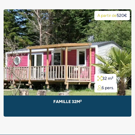
A partir de
520€
32 m²
6 pers.
FAMILLE 32M²