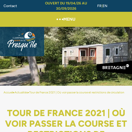
OUVERT DU 19/04/26 AU
Contact
FR
EN
30/09/2026
MENU
Accueil
▸
Actualités
▸
Tour de France 2021 | Où voir passer la course et restrictions de circulation
TOUR DE FRANCE 2021 | OÙ
VOIR PASSER LA COURSE ET