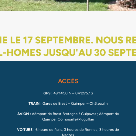
E LE 17 SEPTEMBRE. NOUS 
L-HOMES JUSQU'AU 30 SEPT
ACCÈS
GPS :
48°14’50 N – 04°29’57 S
TRAIN :
Gares de Brest – Quimper – Châteaulin
AVION :
Aéroport de Brest Bretagne / Guipavas ; Aéroport de
Quimper Cornouaille/Pluguffan
VOITURE :
6 heure de Paris, 3 heures de Rennes, 3 heures de
Nantes