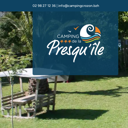
02 98 27 12 36
|
info@campingcrozon.bzh