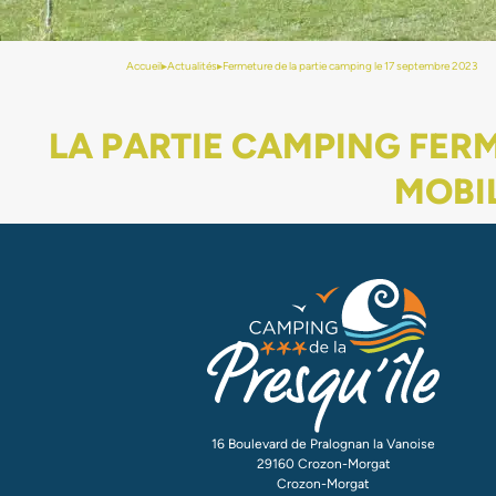
Accueil
▸
Actualités
▸
Fermeture de la partie camping le 17 septembre 2023
LA PARTIE CAMPING FERM
MOBI
16 Boulevard de Pralognan la Vanoise
29160 Crozon-Morgat
Crozon-Morgat